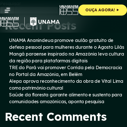
Skip
Pesquisar
to
Pesquisar
OUÇA AGORA!
content
Recent Posts
UNAMA Ananindeua promove aulão gratuito de
defesa pessoal para mulheres durante o Agosto Lilás
Mangá paraense inspirado na Amazônia leva cultura
da região para plataformas digitais
TRE do Pará vai promover Corrida pela Democracia
no Portal da Amazônia, em Belém
Alepa aprova reconhecimento da obra de Vital Lima
como patrimônio cultural
Saúde da floresta garante alimento e sustento para
comunidades amazônicas, aponta pesquisa
Recent Comments