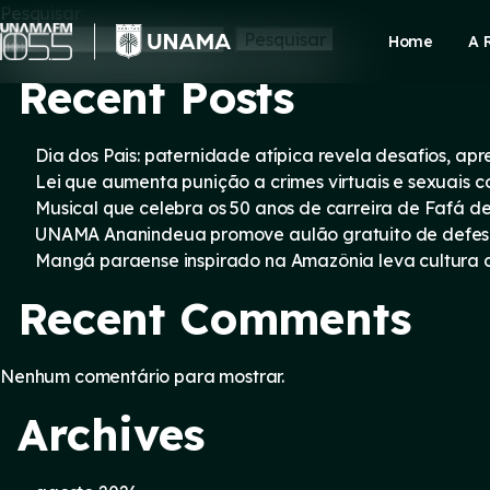
Skip
Pesquisar
to
Pesquisar
Home
A 
content
Recent Posts
Dia dos Pais: paternidade atípica revela desafios, a
Lei que aumenta punição a crimes virtuais e sexuais 
Musical que celebra os 50 anos de carreira de Fafá d
UNAMA Ananindeua promove aulão gratuito de defesa 
Mangá paraense inspirado na Amazônia leva cultura d
Recent Comments
Nenhum comentário para mostrar.
Archives