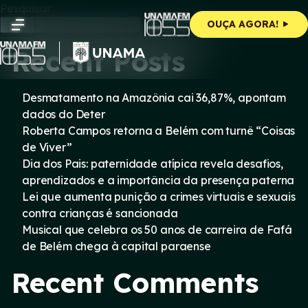
Skip
Pesquisar
to
Pesquisar
OUÇA AGORA!
content
Recent Posts
Desmatamento na Amazônia cai 36,87%, apontam
dados do Deter
Roberta Campos retorna a Belém com turnê “Coisas
de Viver”
Dia dos Pais: paternidade atípica revela desafios,
aprendizados e a importância da presença paterna
Lei que aumenta punição a crimes virtuais e sexuais
contra crianças é sancionada
Musical que celebra os 50 anos de carreira de Fafá
de Belém chega à capital paraense
Recent Comments