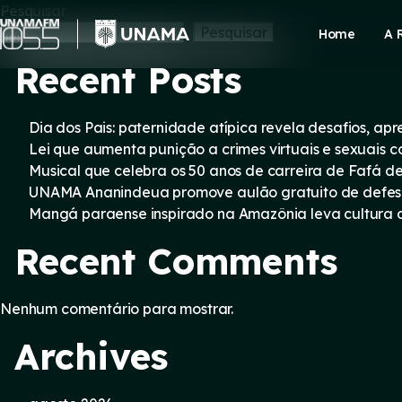
Skip
Pesquisar
to
Pesquisar
Home
A 
content
Recent Posts
Dia dos Pais: paternidade atípica revela desafios, a
Lei que aumenta punição a crimes virtuais e sexuais 
Musical que celebra os 50 anos de carreira de Fafá d
UNAMA Ananindeua promove aulão gratuito de defesa 
Mangá paraense inspirado na Amazônia leva cultura d
Recent Comments
Nenhum comentário para mostrar.
Archives