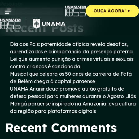
Skip
Pesquisar
to
Pesquisar
OUÇA AGORA!
content
Recent Posts
Dia dos Pais: paternidade atípica revela desafios,
aprendizados e a importância da presença paterna
Lei que aumenta punição a crimes virtuais e sexuais
contra crianças é sancionada
Musical que celebra os 50 anos de carreira de Fafá
de Belém chega à capital paraense
UNAMA Ananindeua promove aulão gratuito de
defesa pessoal para mulheres durante o Agosto Lilás
Mangá paraense inspirado na Amazônia leva cultura
da região para plataformas digitais
Recent Comments