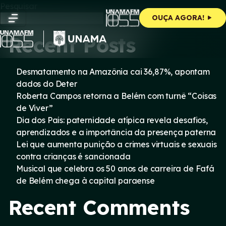
Skip
Pesquisar
to
Pesquisar
OUÇA AGORA!
content
Recent Posts
Desmatamento na Amazônia cai 36,87%, apontam
dados do Deter
Roberta Campos retorna a Belém com turnê “Coisas
de Viver”
Dia dos Pais: paternidade atípica revela desafios,
aprendizados e a importância da presença paterna
Lei que aumenta punição a crimes virtuais e sexuais
contra crianças é sancionada
Musical que celebra os 50 anos de carreira de Fafá
de Belém chega à capital paraense
Recent Comments