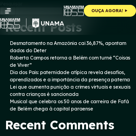
Skip
Pesquisar
to
Pesquisar
OUÇA AGORA!
content
Recent Posts
Desmatamento na Amazônia cai 36,87%, apontam
dados do Deter
Roberta Campos retorna a Belém com turnê “Coisas
de Viver”
Dia dos Pais: paternidade atípica revela desafios,
aprendizados e a importância da presença paterna
Lei que aumenta punição a crimes virtuais e sexuais
contra crianças é sancionada
Musical que celebra os 50 anos de carreira de Fafá
de Belém chega à capital paraense
Recent Comments