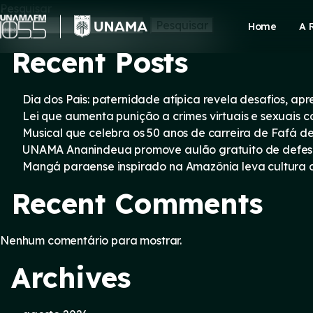
Skip
Pesquisar
to
Pesquisar
Home
A 
content
Recent Posts
Dia dos Pais: paternidade atípica revela desafios, a
Lei que aumenta punição a crimes virtuais e sexuais 
Musical que celebra os 50 anos de carreira de Fafá d
UNAMA Ananindeua promove aulão gratuito de defesa 
Mangá paraense inspirado na Amazônia leva cultura d
Recent Comments
Nenhum comentário para mostrar.
Archives