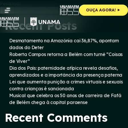
Skip
Pesquisar
to
Pesquisar
OUÇA AGORA!
content
Recent Posts
Desmatamento na Amazônia cai 36,87%, apontam
dados do Deter
Roberta Campos retorna a Belém com turnê “Coisas
de Viver”
Dia dos Pais: paternidade atípica revela desafios,
aprendizados e a importância da presença paterna
Lei que aumenta punição a crimes virtuais e sexuais
contra crianças é sancionada
Musical que celebra os 50 anos de carreira de Fafá
de Belém chega à capital paraense
Recent Comments