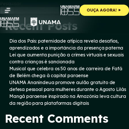
Skip
Pesquisar
to
Pesquisar
OUÇA AGORA!
content
Recent Posts
Dia dos Pais: paternidade atípica revela desafios,
aprendizados e a importância da presença paterna
Lei que aumenta punição a crimes virtuais e sexuais
contra crianças é sancionada
Musical que celebra os 50 anos de carreira de Fafá
de Belém chega à capital paraense
UNAMA Ananindeua promove aulão gratuito de
defesa pessoal para mulheres durante o Agosto Lilás
Mangá paraense inspirado na Amazônia leva cultura
da região para plataformas digitais
Recent Comments