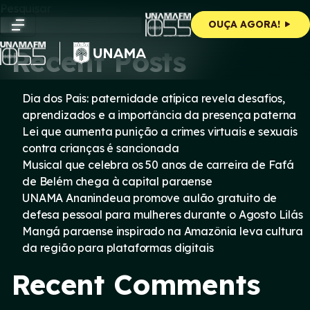
Skip
Pesquisar
to
Pesquisar
OUÇA AGORA!
content
Recent Posts
Dia dos Pais: paternidade atípica revela desafios,
aprendizados e a importância da presença paterna
Lei que aumenta punição a crimes virtuais e sexuais
contra crianças é sancionada
Musical que celebra os 50 anos de carreira de Fafá
de Belém chega à capital paraense
UNAMA Ananindeua promove aulão gratuito de
defesa pessoal para mulheres durante o Agosto Lilás
Mangá paraense inspirado na Amazônia leva cultura
da região para plataformas digitais
Recent Comments