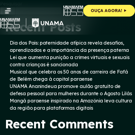
Skip
Pesquisar
to
Pesquisar
OUÇA AGORA!
content
Recent Posts
Dia dos Pais: paternidade atípica revela desafios,
aprendizados e a importância da presença paterna
Lei que aumenta punição a crimes virtuais e sexuais
contra crianças é sancionada
Musical que celebra os 50 anos de carreira de Fafá
de Belém chega à capital paraense
UNAMA Ananindeua promove aulão gratuito de
defesa pessoal para mulheres durante o Agosto Lilás
Mangá paraense inspirado na Amazônia leva cultura
da região para plataformas digitais
Recent Comments