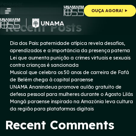
Skip
Pesquisar
to
Pesquisar
OUÇA AGORA!
content
Recent Posts
Dia dos Pais: paternidade atípica revela desafios,
aprendizados e a importância da presença paterna
Lei que aumenta punição a crimes virtuais e sexuais
contra crianças é sancionada
Musical que celebra os 50 anos de carreira de Fafá
de Belém chega à capital paraense
UNAMA Ananindeua promove aulão gratuito de
defesa pessoal para mulheres durante o Agosto Lilás
Mangá paraense inspirado na Amazônia leva cultura
da região para plataformas digitais
Recent Comments