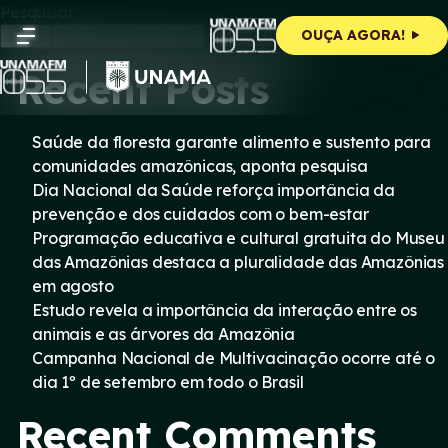
Skip
Pesquisar
to
Pesquisar
OUÇA AGORA!
content
Recent Posts
Saúde da floresta garante alimento e sustento para
comunidades amazônicas, aponta pesquisa
Dia Nacional da Saúde reforça importância da
prevenção e dos cuidados com o bem-estar
Programação educativa e cultural gratuita do Museu
das Amazônias destaca a pluralidade das Amazônias
em agosto
Estudo revela a importância da interação entre os
animais e as árvores da Amazônia
Campanha Nacional de Multivacinação ocorre até o
dia 1º de setembro em todo o Brasil
Recent Comments