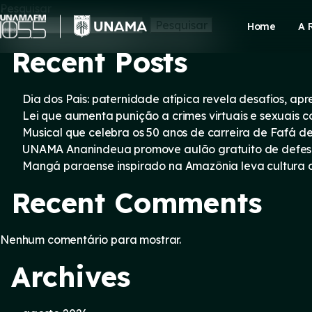
Skip
Pesquisar
to
Pesquisar
Home
A 
content
Recent Posts
Dia dos Pais: paternidade atípica revela desafios, a
Lei que aumenta punição a crimes virtuais e sexuais 
Musical que celebra os 50 anos de carreira de Fafá d
UNAMA Ananindeua promove aulão gratuito de defesa 
Mangá paraense inspirado na Amazônia leva cultura d
Recent Comments
Nenhum comentário para mostrar.
Archives