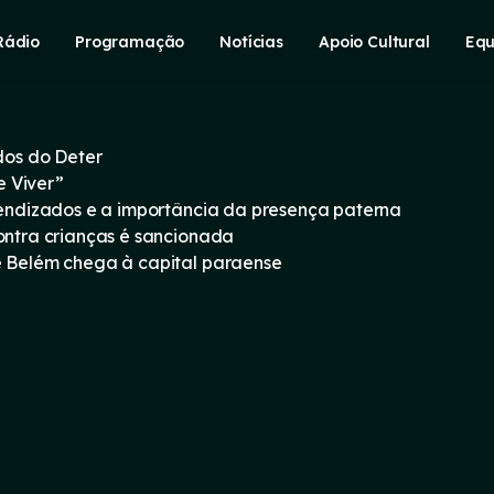
Rádio
Programação
Notícias
Apoio Cultural
Equ
os do Deter
e Viver”
prendizados e a importância da presença paterna
contra crianças é sancionada
e Belém chega à capital paraense