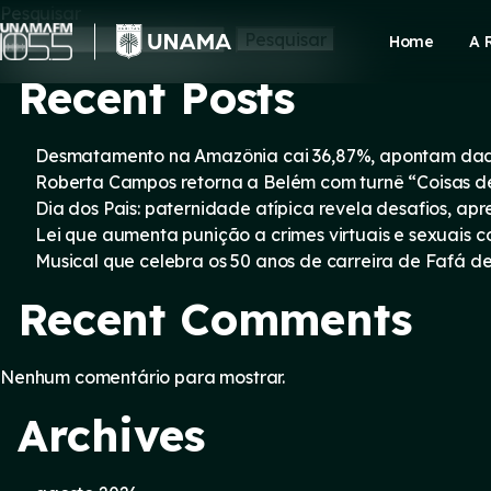
Skip
Pesquisar
to
Pesquisar
Home
A 
content
Recent Posts
Desmatamento na Amazônia cai 36,87%, apontam dad
Roberta Campos retorna a Belém com turnê “Coisas d
Dia dos Pais: paternidade atípica revela desafios, a
Lei que aumenta punição a crimes virtuais e sexuais 
Musical que celebra os 50 anos de carreira de Fafá d
Recent Comments
Nenhum comentário para mostrar.
Archives