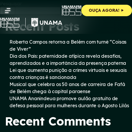
Skip
Pesquisar
to
Pesquisar
OUÇA AGORA!
content
Recent Posts
Roberta Campos retorna a Belém com turnê “Coisas
de Viver”
Dia dos Pais: paternidade atípica revela desafios,
aprendizados e a importância da presença paterna
Lei que aumenta punição a crimes virtuais e sexuais
contra crianças é sancionada
Musical que celebra os 50 anos de carreira de Fafá
de Belém chega à capital paraense
UNAMA Ananindeua promove aulão gratuito de
defesa pessoal para mulheres durante o Agosto Lilás
Recent Comments