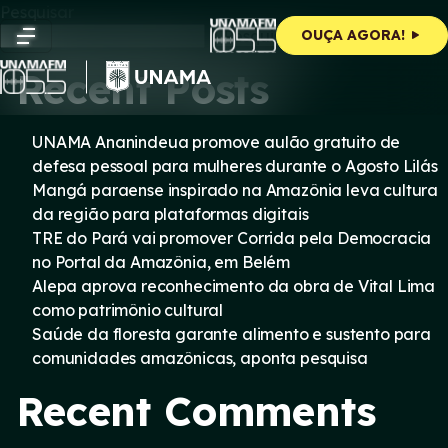
Skip
Pesquisar
to
Pesquisar
OUÇA AGORA!
content
Recent Posts
UNAMA Ananindeua promove aulão gratuito de
defesa pessoal para mulheres durante o Agosto Lilás
Mangá paraense inspirado na Amazônia leva cultura
da região para plataformas digitais
TRE do Pará vai promover Corrida pela Democracia
no Portal da Amazônia, em Belém
Alepa aprova reconhecimento da obra de Vital Lima
como patrimônio cultural
Saúde da floresta garante alimento e sustento para
comunidades amazônicas, aponta pesquisa
Recent Comments