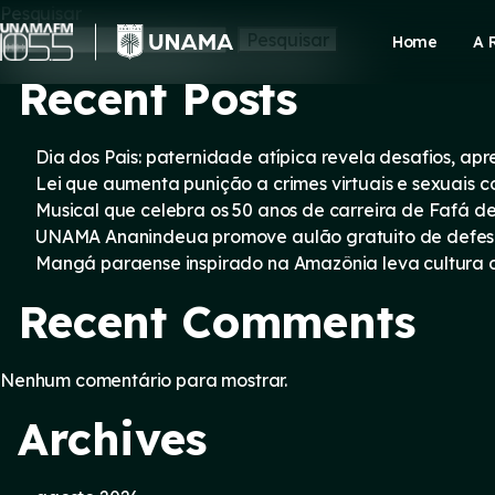
Skip
Pesquisar
to
Pesquisar
Home
A 
content
Recent Posts
Dia dos Pais: paternidade atípica revela desafios, a
Lei que aumenta punição a crimes virtuais e sexuais 
Musical que celebra os 50 anos de carreira de Fafá d
UNAMA Ananindeua promove aulão gratuito de defesa 
Mangá paraense inspirado na Amazônia leva cultura d
Recent Comments
Nenhum comentário para mostrar.
Archives