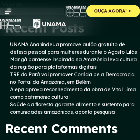
Skip
Pesquisar
to
Pesquisar
OUÇA AGORA!
content
Recent Posts
UNAMA Ananindeua promove aulão gratuito de
defesa pessoal para mulheres durante o Agosto Lilás
Mangá paraense inspirado na Amazônia leva cultura
da região para plataformas digitais
TRE do Pará vai promover Corrida pela Democracia
no Portal da Amazônia, em Belém
Alepa aprova reconhecimento da obra de Vital Lima
como patrimônio cultural
Saúde da floresta garante alimento e sustento para
comunidades amazônicas, aponta pesquisa
Recent Comments