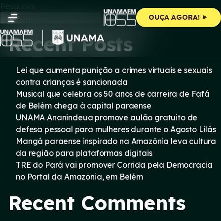
Skip
Pesquisar
to
Pesquisar
OUÇA AGORA!
content
Recent Posts
Lei que aumenta punição a crimes virtuais e sexuais
contra crianças é sancionada
Musical que celebra os 50 anos de carreira de Fafá
de Belém chega à capital paraense
UNAMA Ananindeua promove aulão gratuito de
defesa pessoal para mulheres durante o Agosto Lilás
Mangá paraense inspirado na Amazônia leva cultura
da região para plataformas digitais
TRE do Pará vai promover Corrida pela Democracia
no Portal da Amazônia, em Belém
Recent Comments