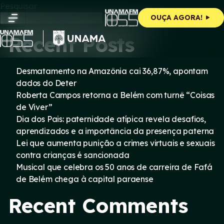
Skip
Pesquisar
to
Pesquisar
OUÇA AGORA!
content
Recent Posts
Desmatamento na Amazônia cai 36,87%, apontam
dados do Deter
Roberta Campos retorna a Belém com turnê “Coisas
de Viver”
Dia dos Pais: paternidade atípica revela desafios,
aprendizados e a importância da presença paterna
Lei que aumenta punição a crimes virtuais e sexuais
contra crianças é sancionada
Musical que celebra os 50 anos de carreira de Fafá
de Belém chega à capital paraense
Recent Comments