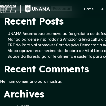
Skip
Pesquisar
to
Pesquisar
Home
A 
content
Recent Posts
UNAMA Ananindeua promove aulão gratuito de defesa 
Mangá paraense inspirado na Amazônia leva cultura d
TRE do Pará vai promover Corrida pela Democracia n
Alepa aprova reconhecimento da obra de Vital Lima c
Saúde da floresta garante alimento e sustento para
Recent Comments
Nenhum comentário para mostrar.
Archives