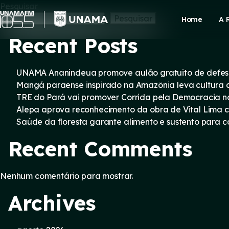
Skip
Pesquisar
to
Pesquisar
Home
A 
content
Recent Posts
UNAMA Ananindeua promove aulão gratuito de defesa 
Mangá paraense inspirado na Amazônia leva cultura d
TRE do Pará vai promover Corrida pela Democracia n
Alepa aprova reconhecimento da obra de Vital Lima c
Saúde da floresta garante alimento e sustento para
Recent Comments
Nenhum comentário para mostrar.
Archives