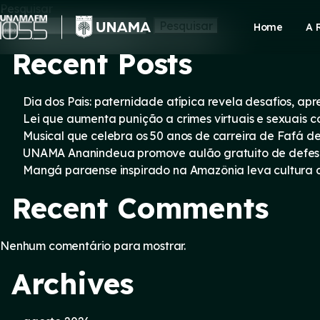
Skip
Pesquisar
to
Pesquisar
Home
A 
content
Recent Posts
Dia dos Pais: paternidade atípica revela desafios, a
Lei que aumenta punição a crimes virtuais e sexuais 
Musical que celebra os 50 anos de carreira de Fafá d
UNAMA Ananindeua promove aulão gratuito de defesa 
Mangá paraense inspirado na Amazônia leva cultura d
Recent Comments
Nenhum comentário para mostrar.
Archives