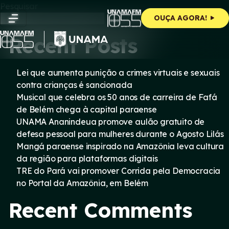
Skip
Pesquisar
to
Pesquisar
OUÇA AGORA!
content
Recent Posts
Lei que aumenta punição a crimes virtuais e sexuais
contra crianças é sancionada
Musical que celebra os 50 anos de carreira de Fafá
de Belém chega à capital paraense
UNAMA Ananindeua promove aulão gratuito de
defesa pessoal para mulheres durante o Agosto Lilás
Mangá paraense inspirado na Amazônia leva cultura
da região para plataformas digitais
TRE do Pará vai promover Corrida pela Democracia
no Portal da Amazônia, em Belém
Recent Comments