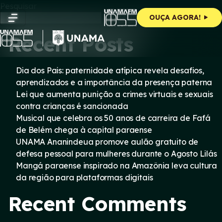
Skip
Pesquisar
to
Pesquisar
OUÇA AGORA!
content
Recent Posts
Dia dos Pais: paternidade atípica revela desafios,
aprendizados e a importância da presença paterna
Lei que aumenta punição a crimes virtuais e sexuais
contra crianças é sancionada
Musical que celebra os 50 anos de carreira de Fafá
de Belém chega à capital paraense
UNAMA Ananindeua promove aulão gratuito de
defesa pessoal para mulheres durante o Agosto Lilás
Mangá paraense inspirado na Amazônia leva cultura
da região para plataformas digitais
Recent Comments