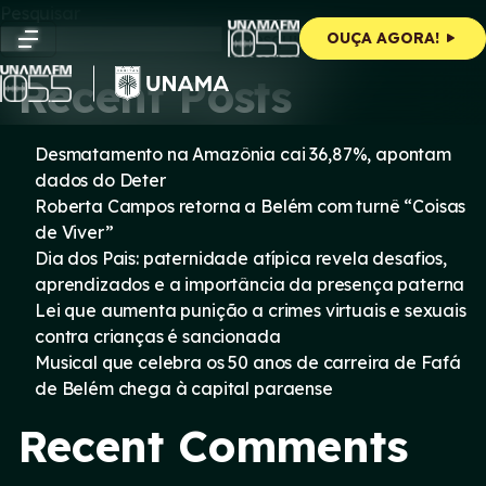
Skip
Pesquisar
to
Pesquisar
OUÇA AGORA!
content
Recent Posts
Desmatamento na Amazônia cai 36,87%, apontam
dados do Deter
Roberta Campos retorna a Belém com turnê “Coisas
de Viver”
Dia dos Pais: paternidade atípica revela desafios,
aprendizados e a importância da presença paterna
Lei que aumenta punição a crimes virtuais e sexuais
contra crianças é sancionada
Musical que celebra os 50 anos de carreira de Fafá
de Belém chega à capital paraense
Recent Comments