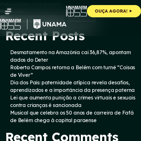
Navegação
Skip
Publicações mais antigas
to
Pesquisar
OUÇA AGORA!
content
por
Pesquisar
Recent Posts
posts
Desmatamento na Amazônia cai 36,87%, apontam
dados do Deter
Roberta Campos retorna a Belém com turnê “Coisas
de Viver”
Dia dos Pais: paternidade atípica revela desafios,
aprendizados e a importância da presença paterna
Lei que aumenta punição a crimes virtuais e sexuais
contra crianças é sancionada
Musical que celebra os 50 anos de carreira de Fafá
de Belém chega à capital paraense
Recent Comments