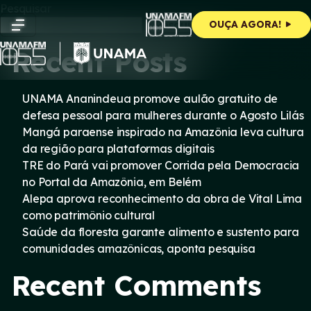
Skip
Pesquisar
to
Pesquisar
OUÇA AGORA!
content
Recent Posts
UNAMA Ananindeua promove aulão gratuito de
defesa pessoal para mulheres durante o Agosto Lilás
Mangá paraense inspirado na Amazônia leva cultura
da região para plataformas digitais
TRE do Pará vai promover Corrida pela Democracia
no Portal da Amazônia, em Belém
Alepa aprova reconhecimento da obra de Vital Lima
como patrimônio cultural
Saúde da floresta garante alimento e sustento para
comunidades amazônicas, aponta pesquisa
Recent Comments