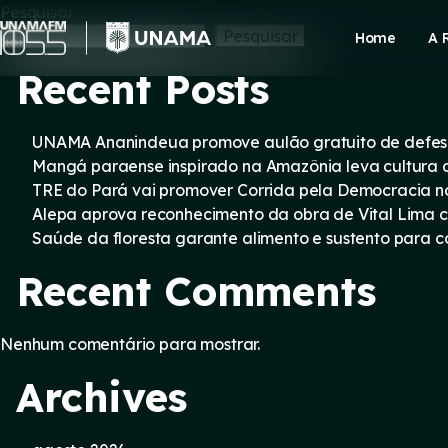
Skip
Pesquisar
to
Pesquisar
Home
A 
content
Recent Posts
UNAMA Ananindeua promove aulão gratuito de defesa 
Mangá paraense inspirado na Amazônia leva cultura d
TRE do Pará vai promover Corrida pela Democracia n
Alepa aprova reconhecimento da obra de Vital Lima c
Saúde da floresta garante alimento e sustento para
Recent Comments
Nenhum comentário para mostrar.
Archives