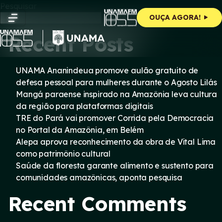
Skip
Pesquisar
to
Pesquisar
OUÇA AGORA!
content
Recent Posts
UNAMA Ananindeua promove aulão gratuito de
defesa pessoal para mulheres durante o Agosto Lilás
Mangá paraense inspirado na Amazônia leva cultura
da região para plataformas digitais
TRE do Pará vai promover Corrida pela Democracia
no Portal da Amazônia, em Belém
Alepa aprova reconhecimento da obra de Vital Lima
como patrimônio cultural
Saúde da floresta garante alimento e sustento para
comunidades amazônicas, aponta pesquisa
Recent Comments