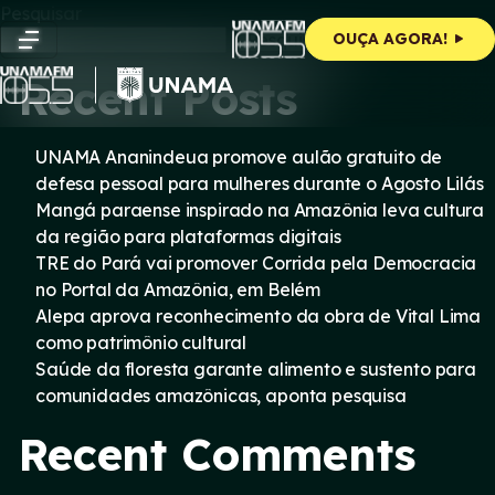
Skip
Pesquisar
to
Pesquisar
OUÇA AGORA!
content
Recent Posts
UNAMA Ananindeua promove aulão gratuito de
defesa pessoal para mulheres durante o Agosto Lilás
Mangá paraense inspirado na Amazônia leva cultura
da região para plataformas digitais
TRE do Pará vai promover Corrida pela Democracia
no Portal da Amazônia, em Belém
Alepa aprova reconhecimento da obra de Vital Lima
como patrimônio cultural
Saúde da floresta garante alimento e sustento para
comunidades amazônicas, aponta pesquisa
Recent Comments