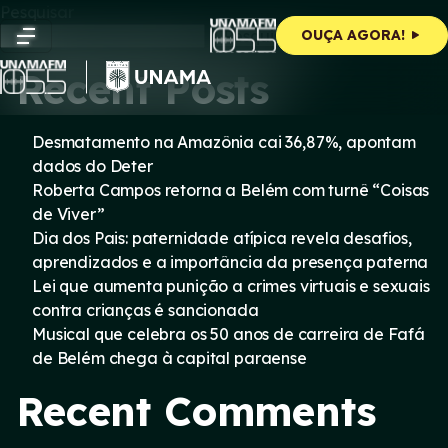
Skip
Pesquisar
to
Pesquisar
OUÇA AGORA!
content
Recent Posts
Desmatamento na Amazônia cai 36,87%, apontam
dados do Deter
Roberta Campos retorna a Belém com turnê “Coisas
de Viver”
Dia dos Pais: paternidade atípica revela desafios,
aprendizados e a importância da presença paterna
Lei que aumenta punição a crimes virtuais e sexuais
contra crianças é sancionada
Musical que celebra os 50 anos de carreira de Fafá
de Belém chega à capital paraense
Recent Comments