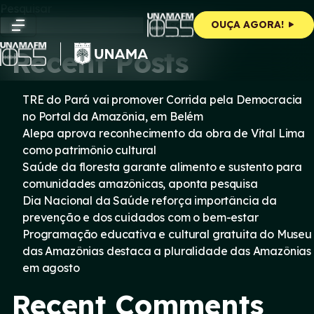
Skip
Pesquisar
to
Pesquisar
OUÇA AGORA!
content
Recent Posts
TRE do Pará vai promover Corrida pela Democracia
no Portal da Amazônia, em Belém
Alepa aprova reconhecimento da obra de Vital Lima
como patrimônio cultural
Saúde da floresta garante alimento e sustento para
comunidades amazônicas, aponta pesquisa
Dia Nacional da Saúde reforça importância da
prevenção e dos cuidados com o bem-estar
Programação educativa e cultural gratuita do Museu
das Amazônias destaca a pluralidade das Amazônias
em agosto
Recent Comments