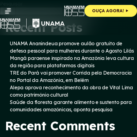
Skip
Pesquisar
to
Pesquisar
OUÇA AGORA!
content
Recent Posts
UNAMA Ananindeua promove aulão gratuito de
defesa pessoal para mulheres durante o Agosto Lilás
Mangá paraense inspirado na Amazônia leva cultura
da região para plataformas digitais
TRE do Pará vai promover Corrida pela Democracia
no Portal da Amazônia, em Belém
Alepa aprova reconhecimento da obra de Vital Lima
como patrimônio cultural
Saúde da floresta garante alimento e sustento para
comunidades amazônicas, aponta pesquisa
Recent Comments