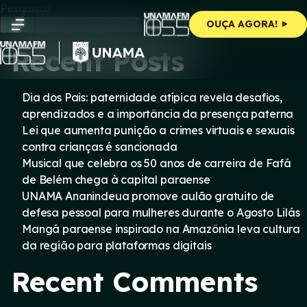
Skip
Pesquisar
to
Pesquisar
OUÇA AGORA!
content
Recent Posts
Dia dos Pais: paternidade atípica revela desafios,
aprendizados e a importância da presença paterna
Lei que aumenta punição a crimes virtuais e sexuais
contra crianças é sancionada
Musical que celebra os 50 anos de carreira de Fafá
de Belém chega à capital paraense
UNAMA Ananindeua promove aulão gratuito de
defesa pessoal para mulheres durante o Agosto Lilás
Mangá paraense inspirado na Amazônia leva cultura
da região para plataformas digitais
Recent Comments