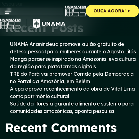
Skip
Pesquisar
to
Pesquisar
OUÇA AGORA!
content
Recent Posts
UNAMA Ananindeua promove aulão gratuito de
defesa pessoal para mulheres durante o Agosto Lilás
Mangá paraense inspirado na Amazônia leva cultura
da região para plataformas digitais
TRE do Pará vai promover Corrida pela Democracia
no Portal da Amazônia, em Belém
Alepa aprova reconhecimento da obra de Vital Lima
como patrimônio cultural
Saúde da floresta garante alimento e sustento para
comunidades amazônicas, aponta pesquisa
Recent Comments