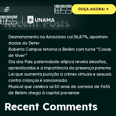
Skip
Pesquisar
to
Pesquisar
OUÇA AGORA!
content
Recent Posts
Desmatamento na Amazônia cai 36,87%, apontam
dados do Deter
Roberta Campos retorna a Belém com turnê “Coisas
de Viver”
Dia dos Pais: paternidade atípica revela desafios,
aprendizados e a importância da presença paterna
Lei que aumenta punição a crimes virtuais e sexuais
contra crianças é sancionada
Musical que celebra os 50 anos de carreira de Fafá
de Belém chega à capital paraense
Recent Comments