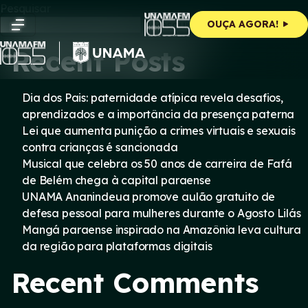
Skip
Pesquisar
to
Pesquisar
OUÇA AGORA!
content
Recent Posts
Dia dos Pais: paternidade atípica revela desafios,
aprendizados e a importância da presença paterna
Lei que aumenta punição a crimes virtuais e sexuais
contra crianças é sancionada
Musical que celebra os 50 anos de carreira de Fafá
de Belém chega à capital paraense
UNAMA Ananindeua promove aulão gratuito de
defesa pessoal para mulheres durante o Agosto Lilás
Mangá paraense inspirado na Amazônia leva cultura
da região para plataformas digitais
Recent Comments