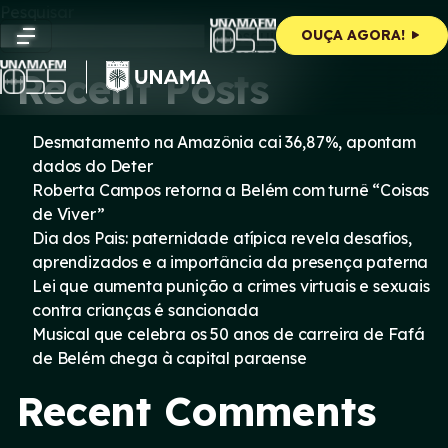
Skip
Pesquisar
to
Pesquisar
OUÇA AGORA!
content
Recent Posts
Desmatamento na Amazônia cai 36,87%, apontam
dados do Deter
Roberta Campos retorna a Belém com turnê “Coisas
de Viver”
Dia dos Pais: paternidade atípica revela desafios,
aprendizados e a importância da presença paterna
Lei que aumenta punição a crimes virtuais e sexuais
contra crianças é sancionada
Musical que celebra os 50 anos de carreira de Fafá
de Belém chega à capital paraense
Recent Comments