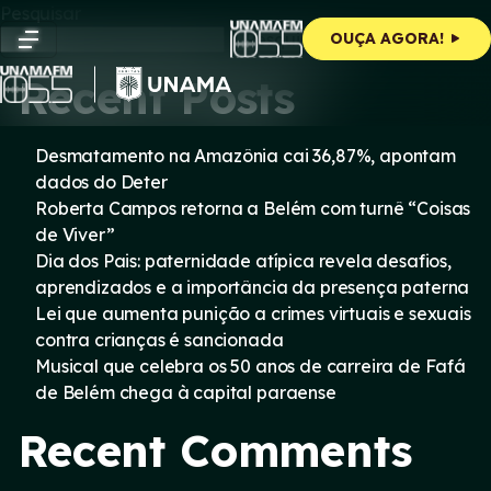
Skip
Pesquisar
to
Pesquisar
OUÇA AGORA!
content
Recent Posts
Desmatamento na Amazônia cai 36,87%, apontam
dados do Deter
Roberta Campos retorna a Belém com turnê “Coisas
de Viver”
Dia dos Pais: paternidade atípica revela desafios,
aprendizados e a importância da presença paterna
Lei que aumenta punição a crimes virtuais e sexuais
contra crianças é sancionada
Musical que celebra os 50 anos de carreira de Fafá
de Belém chega à capital paraense
Recent Comments