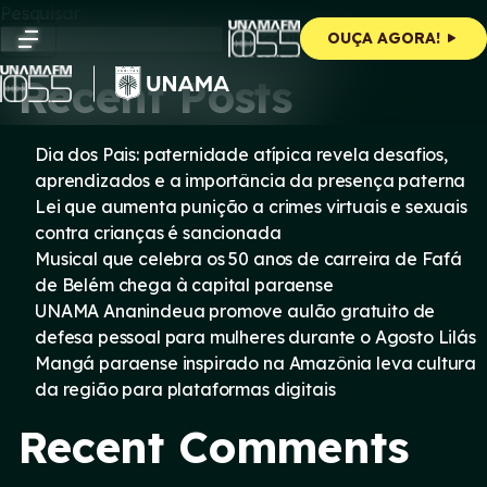
Skip
Pesquisar
to
Pesquisar
OUÇA AGORA!
content
Recent Posts
Dia dos Pais: paternidade atípica revela desafios,
aprendizados e a importância da presença paterna
Lei que aumenta punição a crimes virtuais e sexuais
contra crianças é sancionada
Musical que celebra os 50 anos de carreira de Fafá
de Belém chega à capital paraense
UNAMA Ananindeua promove aulão gratuito de
defesa pessoal para mulheres durante o Agosto Lilás
Mangá paraense inspirado na Amazônia leva cultura
da região para plataformas digitais
Recent Comments