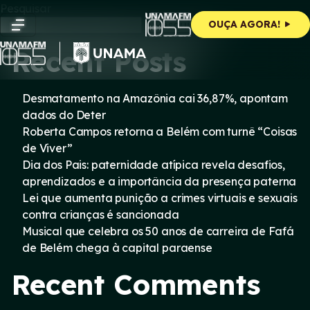
Skip
Pesquisar
to
Pesquisar
OUÇA AGORA!
content
Recent Posts
Desmatamento na Amazônia cai 36,87%, apontam
dados do Deter
Roberta Campos retorna a Belém com turnê “Coisas
de Viver”
Dia dos Pais: paternidade atípica revela desafios,
aprendizados e a importância da presença paterna
Lei que aumenta punição a crimes virtuais e sexuais
contra crianças é sancionada
Musical que celebra os 50 anos de carreira de Fafá
de Belém chega à capital paraense
Recent Comments