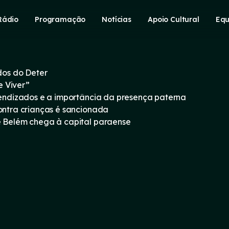
Rádio
Programação
Notícias
Apoio Cultural
Equ
os do Deter
e Viver”
prendizados e a importância da presença paterna
contra crianças é sancionada
e Belém chega à capital paraense