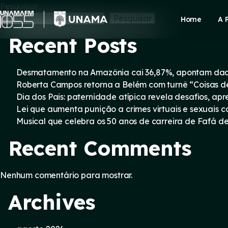
Skip
Pesquisar
to
Pesquisar
Home
A 
content
Recent Posts
Desmatamento na Amazônia cai 36,87%, apontam dad
Roberta Campos retorna a Belém com turnê “Coisas d
Dia dos Pais: paternidade atípica revela desafios, a
Lei que aumenta punição a crimes virtuais e sexuais 
Musical que celebra os 50 anos de carreira de Fafá d
Recent Comments
Nenhum comentário para mostrar.
Archives