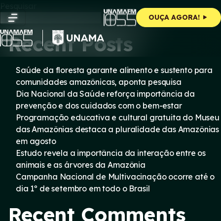
Skip
Pesquisar
to
Pesquisar
OUÇA AGORA!
content
Recent Posts
Saúde da floresta garante alimento e sustento para
comunidades amazônicas, aponta pesquisa
Dia Nacional da Saúde reforça importância da
prevenção e dos cuidados com o bem-estar
Programação educativa e cultural gratuita do Museu
das Amazônias destaca a pluralidade das Amazônias
em agosto
Estudo revela a importância da interação entre os
animais e as árvores da Amazônia
Campanha Nacional de Multivacinação ocorre até o
dia 1º de setembro em todo o Brasil
Recent Comments