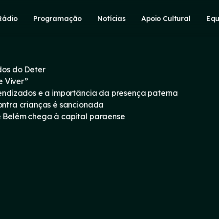
Rádio
Programação
Notícias
Apoio Cultural
Equ
os do Deter
e Viver”
prendizados e a importância da presença paterna
contra crianças é sancionada
e Belém chega à capital paraense