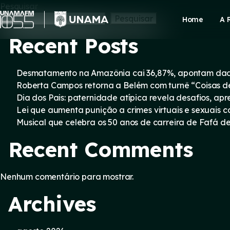
Skip
Pesquisar
to
Pesquisar
Home
A 
content
Recent Posts
Desmatamento na Amazônia cai 36,87%, apontam dad
Roberta Campos retorna a Belém com turnê “Coisas d
Dia dos Pais: paternidade atípica revela desafios, a
Lei que aumenta punição a crimes virtuais e sexuais 
Musical que celebra os 50 anos de carreira de Fafá d
Recent Comments
Nenhum comentário para mostrar.
Archives