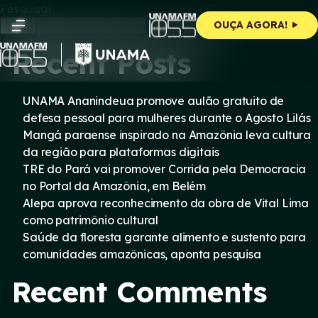
Skip
Pesquisar
to
Pesquisar
OUÇA AGORA!
content
Recent Posts
UNAMA Ananindeua promove aulão gratuito de
defesa pessoal para mulheres durante o Agosto Lilás
Mangá paraense inspirado na Amazônia leva cultura
da região para plataformas digitais
TRE do Pará vai promover Corrida pela Democracia
no Portal da Amazônia, em Belém
Alepa aprova reconhecimento da obra de Vital Lima
como patrimônio cultural
Saúde da floresta garante alimento e sustento para
comunidades amazônicas, aponta pesquisa
Recent Comments