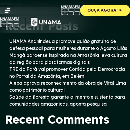
Skip
Pesquisar
to
Pesquisar
OUÇA AGORA!
content
Recent Posts
UNAMA Ananindeua promove aulão gratuito de
defesa pessoal para mulheres durante o Agosto Lilás
Mangá paraense inspirado na Amazônia leva cultura
da região para plataformas digitais
TRE do Pará vai promover Corrida pela Democracia
no Portal da Amazônia, em Belém
Alepa aprova reconhecimento da obra de Vital Lima
como patrimônio cultural
Saúde da floresta garante alimento e sustento para
comunidades amazônicas, aponta pesquisa
Recent Comments