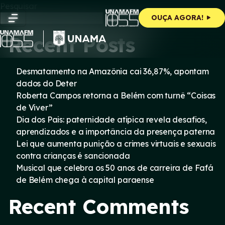
Skip
Pesquisar
to
Pesquisar
OUÇA AGORA!
content
Recent Posts
Desmatamento na Amazônia cai 36,87%, apontam
dados do Deter
Roberta Campos retorna a Belém com turnê “Coisas
de Viver”
Dia dos Pais: paternidade atípica revela desafios,
aprendizados e a importância da presença paterna
Lei que aumenta punição a crimes virtuais e sexuais
contra crianças é sancionada
Musical que celebra os 50 anos de carreira de Fafá
de Belém chega à capital paraense
Recent Comments